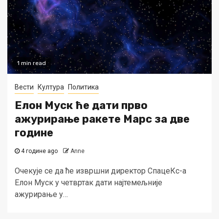
1 min read
Вести
Култура
Политика
Елон Муск ће дати прво
ажурирање ракете Марс за две
године
4 године ago
Anne
Очекује се да ће извршни директор СпацеКс-а
Елон Муск у четвртак дати најтемељније
ажурирање у…