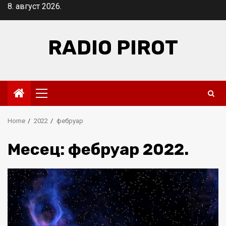
Skip
8. август 2026.
to
content
RADIO PIROT
Primary
Menu
Home
2022
фебруар
Месец:
фебруар 2022.